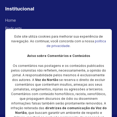
Institucional
Home
Podcasts
Vídeos
Este site utiliza cookies para melhorar sua experiência de
navegação. Ao continuar, você concorda com a nossa
política
Política de privacidade
de privacidade
.
Aviso sobre Comentários e Conteúdos
Newsletter
Os comentários nas postagens e os conteúdos publicados
Cadastre seu e-mail e receba as novidades!
pelos colunistas não refletem, necessariamente, a opinião do
jornal. A responsabilidade pelos mesmos é exclusivamente
dos autores. A
Voz do Nortão
se reserva o direito de excluir
comentários que contenham insultos, ameaças aos seus
jornalistas, xingamentos, injúrias ou agressões a terceiros.
Comentários com conteúdo homofóbico, racista, xenofóbico,
Cadastrar
que propaguem discursos de ódio ou disseminem
informações falsas também serão prontamente removidos. A
infração reiterada das
diretrizes de comunicação da Voz do
Nortão
, que buscam garantir um ambiente de respeito e