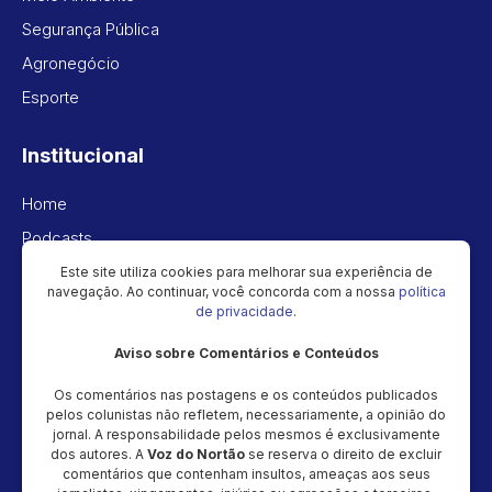
Segurança Pública
Agronegócio
Esporte
Institucional
Home
Podcasts
Vídeos
Este site utiliza cookies para melhorar sua experiência de
navegação. Ao continuar, você concorda com a nossa
política
Política de privacidade
de privacidade
.
Aviso sobre Comentários e Conteúdos
Newsletter
Os comentários nas postagens e os conteúdos publicados
Cadastre seu e-mail e receba as novidades!
pelos colunistas não refletem, necessariamente, a opinião do
jornal. A responsabilidade pelos mesmos é exclusivamente
dos autores. A
Voz do Nortão
se reserva o direito de excluir
comentários que contenham insultos, ameaças aos seus