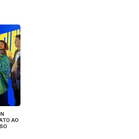
ON
ATO AO
SSO