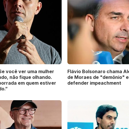
“Se você ver uma mulher
Flávio Bolsonaro chama A
do, não fique olhando.
de Moraes de "demônio" e 
porrada em quem estiver
defender impeachment
do.”