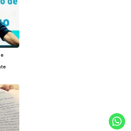
 e
nte