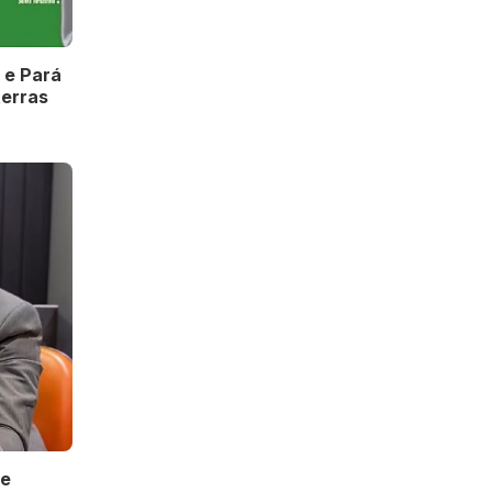
 e Pará
terras
 e