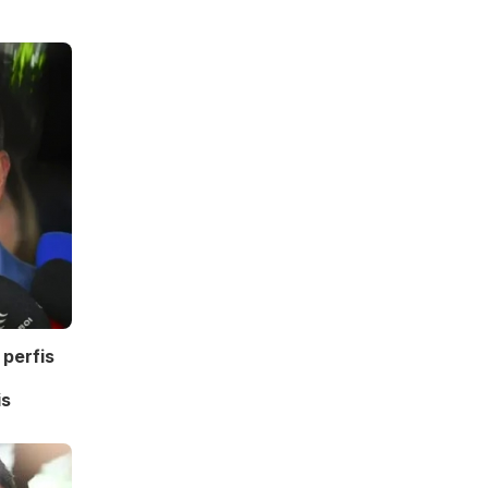
perfis
is