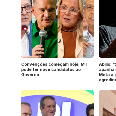
Convenções começam hoje; MT
Abílio: 
pode ter nove candidatos ao
apanhan
Governo
Meta a 
agredin