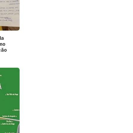
da
omo
ção