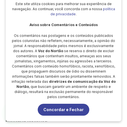
Este site utiliza cookies para melhorar sua experiência de
navegação. Ao continuar, você concorda com a nossa
política
de privacidade
.
Aviso sobre Comentários e Conteúdos
Os comentários nas postagens e os conteúdos publicados
pelos colunistas não refletem, necessariamente, a opinião do
jornal. A responsabilidade pelos mesmos é exclusivamente
dos autores. A
Voz do Nortão
se reserva o direito de excluir
comentários que contenham insultos, ameaças aos seus
jornalistas, xingamentos, injúrias ou agressões a terceiros.
Comentários com conteúdo homofóbico, racista, xenofóbico,
que propaguem discursos de ódio ou disseminem
informações falsas também serão prontamente removidos. A
infração reiterada das
diretrizes de comunicação da Voz do
Nortão
, que buscam garantir um ambiente de respeito e
diálogo, resultará na exclusão permanente do responsável
pelos comentários.
Maicon Rodrigues, o “Coquinho”, conquista título
Concordar e Fechar
de campeão no Guarantã Rodeio Show 2025 com
montaria histórica