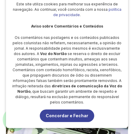
Este site utiliza cookies para melhorar sua experiência de
navegação. Ao continuar, você concorda com a nossa
política
de privacidade
.
Aviso sobre Comentários e Conteúdos
Os comentários nas postagens e os conteúdos publicados
pelos colunistas não refletem, necessariamente, a opinião do
jornal. A responsabilidade pelos mesmos é exclusivamente
dos autores. A
Voz do Nortão
se reserva o direito de excluir
comentários que contenham insultos, ameaças aos seus
Mais de 323 mil condutores já fizeram a renovação
jornalistas, xingamentos, injúrias ou agressões a terceiros.
automática da CNH; veja quem tem direito
Comentários com conteúdo homofóbico, racista, xenofóbico,
que propaguem discursos de ódio ou disseminem
informações falsas também serão prontamente removidos. A
infração reiterada das
diretrizes de comunicação da Voz do
Nortão
, que buscam garantir um ambiente de respeito e
diálogo, resultará na exclusão permanente do responsável
pelos comentários.
Concordar e Fechar