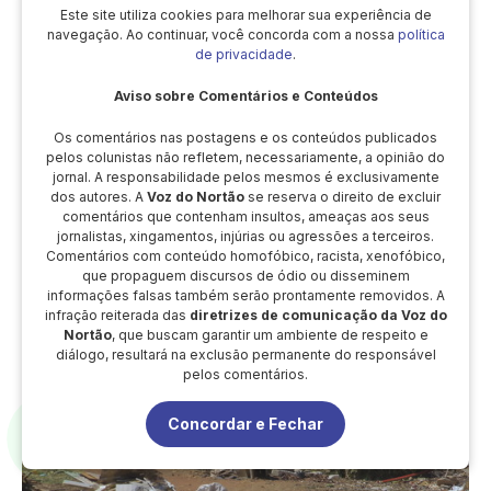
Este site utiliza cookies para melhorar sua experiência de
navegação. Ao continuar, você concorda com a nossa
política
de privacidade
.
Aviso sobre Comentários e Conteúdos
Os comentários nas postagens e os conteúdos publicados
pelos colunistas não refletem, necessariamente, a opinião do
jornal. A responsabilidade pelos mesmos é exclusivamente
dos autores. A
Voz do Nortão
se reserva o direito de excluir
comentários que contenham insultos, ameaças aos seus
jornalistas, xingamentos, injúrias ou agressões a terceiros.
Tijolo Ecológico Ganha Espaço em Guarantã do
Comentários com conteúdo homofóbico, racista, xenofóbico,
Norte com Economia de Até 40% e Conforto
que propaguem discursos de ódio ou disseminem
Térmico Superior
informações falsas também serão prontamente removidos. A
infração reiterada das
diretrizes de comunicação da Voz do
Nortão
, que buscam garantir um ambiente de respeito e
diálogo, resultará na exclusão permanente do responsável
pelos comentários.
Concordar e Fechar