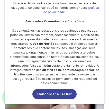
Este site utiliza cookies para melhorar sua experiência de
navegação. Ao continuar, você concorda com a nossa
política
de privacidade
.
Aviso sobre Comentários e Conteúdos
Os comentários nas postagens e os conteúdos publicados
pelos colunistas não refletem, necessariamente, a opinião do
jornal. A responsabilidade pelos mesmos é exclusivamente
dos autores. A
Voz do Nortão
se reserva o direito de excluir
comentários que contenham insultos, ameaças aos seus
jornalistas, xingamentos, injúrias ou agressões a terceiros.
Comentários com conteúdo homofóbico, racista, xenofóbico,
que propaguem discursos de ódio ou disseminem
Produtos são recolhidos dos mercados em Sinop
informações falsas também serão prontamente removidos. A
após determinação da Anvisa
infração reiterada das
diretrizes de comunicação da Voz do
Nortão
, que buscam garantir um ambiente de respeito e
diálogo, resultará na exclusão permanente do responsável
pelos comentários.
Concordar e Fechar