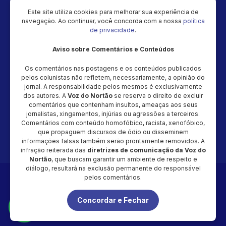
Vídeos
Este site utiliza cookies para melhorar sua experiência de
navegação. Ao continuar, você concorda com a nossa
política
Política de privacidade
de privacidade
.
Aviso sobre Comentários e Conteúdos
Newsletter
Os comentários nas postagens e os conteúdos publicados
Cadastre seu e-mail e receba as novidades!
pelos colunistas não refletem, necessariamente, a opinião do
jornal. A responsabilidade pelos mesmos é exclusivamente
dos autores. A
Voz do Nortão
se reserva o direito de excluir
comentários que contenham insultos, ameaças aos seus
jornalistas, xingamentos, injúrias ou agressões a terceiros.
Comentários com conteúdo homofóbico, racista, xenofóbico,
Cadastrar
que propaguem discursos de ódio ou disseminem
informações falsas também serão prontamente removidos. A
infração reiterada das
diretrizes de comunicação da Voz do
Nortão
, que buscam garantir um ambiente de respeito e
diálogo, resultará na exclusão permanente do responsável
Copyright © 2026 - Magic Video Produção – CNPJ: 48.034.154/0001-
pelos comentários.
20 - Todos os direitos reservados
Concordar e Fechar
É proibida a reprodução total ou parcial do conteúdo desta página,
em qualquer meio (impresso ou eletrônico), sem autorização
expressa e por escrito da Voz do Nortão.