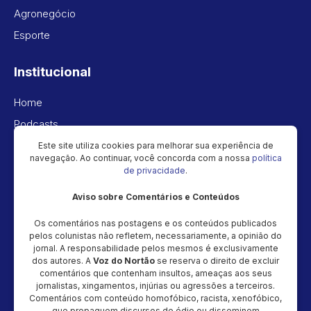
Agronegócio
Esporte
Institucional
Home
Podcasts
Vídeos
Este site utiliza cookies para melhorar sua experiência de
navegação. Ao continuar, você concorda com a nossa
política
Política de privacidade
de privacidade
.
Aviso sobre Comentários e Conteúdos
Newsletter
Os comentários nas postagens e os conteúdos publicados
Cadastre seu e-mail e receba as novidades!
pelos colunistas não refletem, necessariamente, a opinião do
jornal. A responsabilidade pelos mesmos é exclusivamente
dos autores. A
Voz do Nortão
se reserva o direito de excluir
comentários que contenham insultos, ameaças aos seus
jornalistas, xingamentos, injúrias ou agressões a terceiros.
Comentários com conteúdo homofóbico, racista, xenofóbico,
Cadastrar
que propaguem discursos de ódio ou disseminem