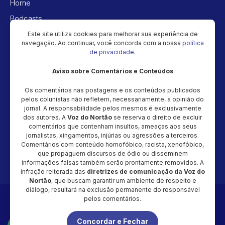
Home
Podcasts
Vídeos
Este site utiliza cookies para melhorar sua experiência de
navegação. Ao continuar, você concorda com a nossa
política
Política de privacidade
de privacidade
.
Aviso sobre Comentários e Conteúdos
Newsletter
Os comentários nas postagens e os conteúdos publicados
Cadastre seu e-mail e receba as novidades!
pelos colunistas não refletem, necessariamente, a opinião do
jornal. A responsabilidade pelos mesmos é exclusivamente
dos autores. A
Voz do Nortão
se reserva o direito de excluir
comentários que contenham insultos, ameaças aos seus
jornalistas, xingamentos, injúrias ou agressões a terceiros.
Comentários com conteúdo homofóbico, racista, xenofóbico,
Cadastrar
que propaguem discursos de ódio ou disseminem
informações falsas também serão prontamente removidos. A
infração reiterada das
diretrizes de comunicação da Voz do
Nortão
, que buscam garantir um ambiente de respeito e
diálogo, resultará na exclusão permanente do responsável
Copyright © 2026 - Magic Video Produção – CNPJ: 48.034.154/0001-
pelos comentários.
20 - Todos os direitos reservados
Concordar e Fechar
É proibida a reprodução total ou parcial do conteúdo desta página,