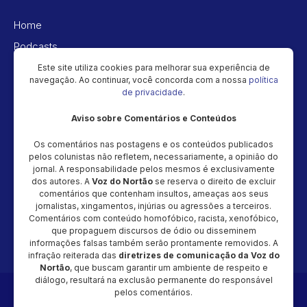
Home
Podcasts
Vídeos
Este site utiliza cookies para melhorar sua experiência de
navegação. Ao continuar, você concorda com a nossa
política
Política de privacidade
de privacidade
.
Aviso sobre Comentários e Conteúdos
Newsletter
Os comentários nas postagens e os conteúdos publicados
Cadastre seu e-mail e receba as novidades!
pelos colunistas não refletem, necessariamente, a opinião do
jornal. A responsabilidade pelos mesmos é exclusivamente
dos autores. A
Voz do Nortão
se reserva o direito de excluir
comentários que contenham insultos, ameaças aos seus
jornalistas, xingamentos, injúrias ou agressões a terceiros.
Comentários com conteúdo homofóbico, racista, xenofóbico,
Cadastrar
que propaguem discursos de ódio ou disseminem
informações falsas também serão prontamente removidos. A
infração reiterada das
diretrizes de comunicação da Voz do
Nortão
, que buscam garantir um ambiente de respeito e
diálogo, resultará na exclusão permanente do responsável
Copyright © 2026 - Magic Video Produção – CNPJ: 48.034.154/0001-
pelos comentários.
20 - Todos os direitos reservados