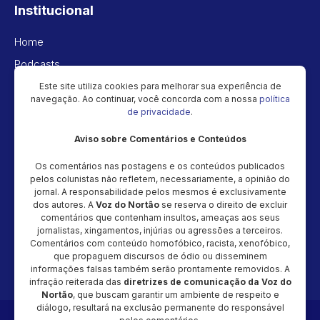
Institucional
Home
Podcasts
Vídeos
Este site utiliza cookies para melhorar sua experiência de
navegação. Ao continuar, você concorda com a nossa
política
Política de privacidade
de privacidade
.
Aviso sobre Comentários e Conteúdos
Newsletter
Os comentários nas postagens e os conteúdos publicados
Cadastre seu e-mail e receba as novidades!
pelos colunistas não refletem, necessariamente, a opinião do
jornal. A responsabilidade pelos mesmos é exclusivamente
dos autores. A
Voz do Nortão
se reserva o direito de excluir
comentários que contenham insultos, ameaças aos seus
jornalistas, xingamentos, injúrias ou agressões a terceiros.
Comentários com conteúdo homofóbico, racista, xenofóbico,
Cadastrar
que propaguem discursos de ódio ou disseminem
informações falsas também serão prontamente removidos. A
infração reiterada das
diretrizes de comunicação da Voz do
Nortão
, que buscam garantir um ambiente de respeito e
diálogo, resultará na exclusão permanente do responsável
Copyright © 2026 - Magic Video Produção – CNPJ: 48.034.154/0001-