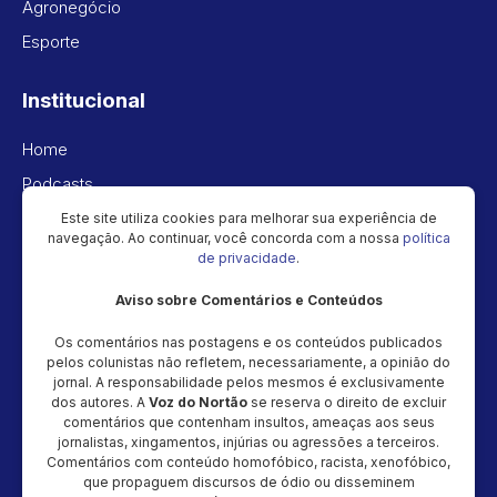
Agronegócio
Esporte
Institucional
Home
Podcasts
Vídeos
Este site utiliza cookies para melhorar sua experiência de
navegação. Ao continuar, você concorda com a nossa
política
Política de privacidade
de privacidade
.
Aviso sobre Comentários e Conteúdos
Newsletter
Os comentários nas postagens e os conteúdos publicados
Cadastre seu e-mail e receba as novidades!
pelos colunistas não refletem, necessariamente, a opinião do
jornal. A responsabilidade pelos mesmos é exclusivamente
dos autores. A
Voz do Nortão
se reserva o direito de excluir
comentários que contenham insultos, ameaças aos seus
jornalistas, xingamentos, injúrias ou agressões a terceiros.
Comentários com conteúdo homofóbico, racista, xenofóbico,
Cadastrar
que propaguem discursos de ódio ou disseminem