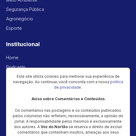
Segurança Pública
Agronegócio
Esporte
Institucional
Home
Podcasts
Vídeos
Este site utiliza cookies para melhorar sua experiência de
navegação. Ao continuar, você concorda com a nossa
política
Política de privacidade
de privacidade
.
Aviso sobre Comentários e Conteúdos
Newsletter
Os comentários nas postagens e os conteúdos publicados
Cadastre seu e-mail e receba as novidades!
pelos colunistas não refletem, necessariamente, a opinião do
jornal. A responsabilidade pelos mesmos é exclusivamente
dos autores. A
Voz do Nortão
se reserva o direito de excluir
comentários que contenham insultos, ameaças aos seus