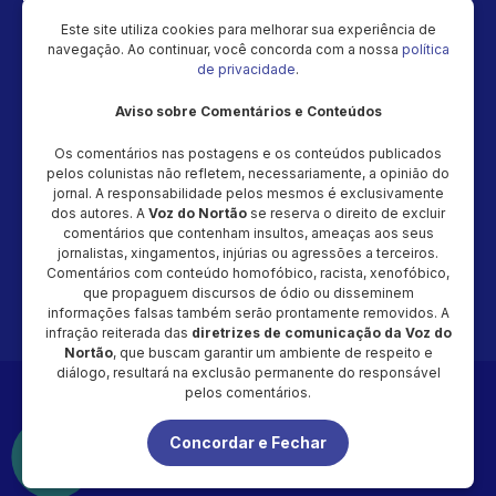
Vídeos
Este site utiliza cookies para melhorar sua experiência de
navegação. Ao continuar, você concorda com a nossa
política
Política de privacidade
de privacidade
.
Aviso sobre Comentários e Conteúdos
Newsletter
Os comentários nas postagens e os conteúdos publicados
Cadastre seu e-mail e receba as novidades!
pelos colunistas não refletem, necessariamente, a opinião do
jornal. A responsabilidade pelos mesmos é exclusivamente
dos autores. A
Voz do Nortão
se reserva o direito de excluir
comentários que contenham insultos, ameaças aos seus
jornalistas, xingamentos, injúrias ou agressões a terceiros.
Comentários com conteúdo homofóbico, racista, xenofóbico,
Cadastrar
que propaguem discursos de ódio ou disseminem
informações falsas também serão prontamente removidos. A
infração reiterada das
diretrizes de comunicação da Voz do
Nortão
, que buscam garantir um ambiente de respeito e
diálogo, resultará na exclusão permanente do responsável
Copyright © 2026 - Magic Video Produção – CNPJ: 48.034.154/0001-
pelos comentários.
20 - Todos os direitos reservados
Concordar e Fechar
É proibida a reprodução total ou parcial do conteúdo desta página,
em qualquer meio (impresso ou eletrônico), sem autorização
expressa e por escrito da Voz do Nortão.