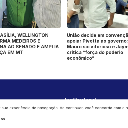
naro pede a Moraes
PL OFICIALIZA WELLINGT
ização para manifestações
FAGUNDES COMO CANDID
cas e visitas
AO GOVERNO DE MATO G
DURANTE CONVENÇÃO
ESTADUAL
s
Institucional
orar sua experiência de navegação. Ao continuar, você concorda com a
Economia
Home
dos
Cultura
Podcasts