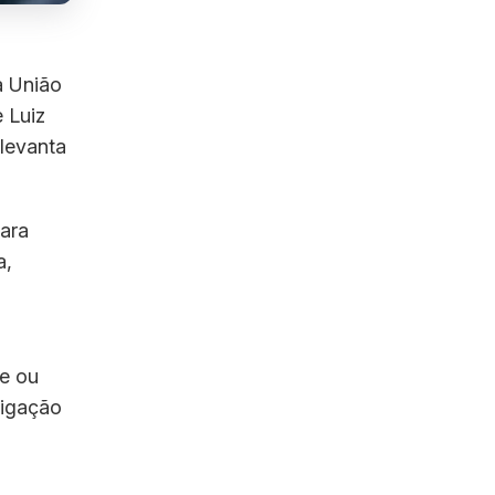
a União
 Luiz
 levanta
para
a,
ve ou
tigação