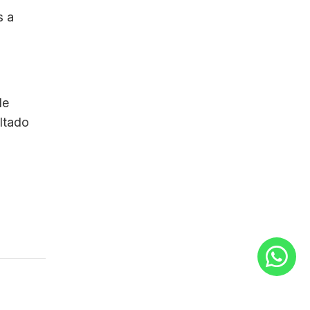
s a
de
ltado