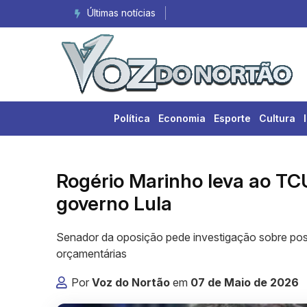
Últimas notícias
Colisão entre três veículos d
Política
Economia
Esporte
Cultura
Rogério Marinho leva ao TCU
governo Lula
Senador da oposição pede investigação sobre possív
orçamentárias
Por
Voz do Nortão
em
07 de Maio de 2026