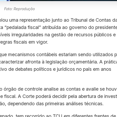
Foto: Reprodução
lou uma representação junto ao Tribunal de Contas d
 “pedalada fiscal” atribuída ao governo do presidente
íveis irregularidades na gestão de recursos públicos e
gras fiscais em vigor.
 que mecanismos contábeis estariam sendo utilizados 
racterizar afronta à legislação orçamentária. A prátic
ivo de debates políticos e jurídicos no país em anos
 órgão de controle analise as contas e avalie se hou
 fiscal. A Corte poderá decidir pela abertura de inves
ão, dependendo das primeiras análises técnicas.
enado, tem recorrido ao TCU em diferentes frentes de