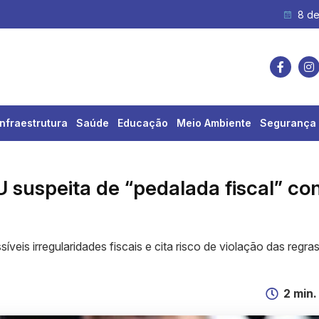
e carga é registrada na...
8 de
Infraestrutura
Saúde
Educação
Meio Ambiente
Segurança 
 suspeita de “pedalada fiscal” co
eis irregularidades fiscais e cita risco de violação das regra
2 min.