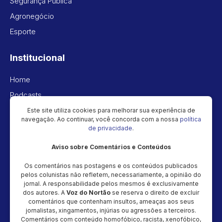
Segurança Pública
Agronegócio
Esporte
Institucional
Home
Podcasts
Vídeos
Este site utiliza cookies para melhorar sua experiência de
navegação. Ao continuar, você concorda com a nossa
política
Política de privacidade
de privacidade
.
Aviso sobre Comentários e Conteúdos
Newsletter
Os comentários nas postagens e os conteúdos publicados
Cadastre seu e-mail e receba as novidades!
pelos colunistas não refletem, necessariamente, a opinião do
jornal. A responsabilidade pelos mesmos é exclusivamente
dos autores. A
Voz do Nortão
se reserva o direito de excluir
comentários que contenham insultos, ameaças aos seus
jornalistas, xingamentos, injúrias ou agressões a terceiros.
Comentários com conteúdo homofóbico, racista, xenofóbico,