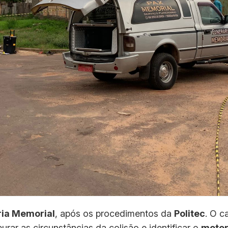
ria Memorial
, após os procedimentos da
Politec
. O c
urar as circunstâncias da colisão e identificar o
motor