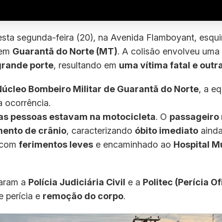
desta segunda-feira (20), na Avenida Flamboyant, esqu
 em
Guarantã do Norte (MT)
. A colisão envolveu uma
rande porte
, resultando em
uma vítima fatal e outr
Núcleo Bombeiro Militar de Guarantã do Norte
, a eq
 ocorrência.
as pessoas estavam na motocicleta
. O
passageiro
nto de crânio
, caracterizando
óbito imediato
ainda
o com
ferimentos leves
e encaminhado ao
Hospital M
onaram a
Polícia Judiciária Civil
e a
Politec (Perícia Of
e perícia e
remoção do corpo
.