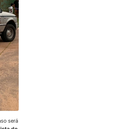
aso será
ista do