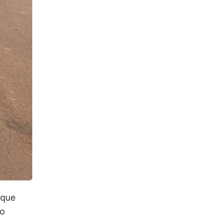
 que
 o