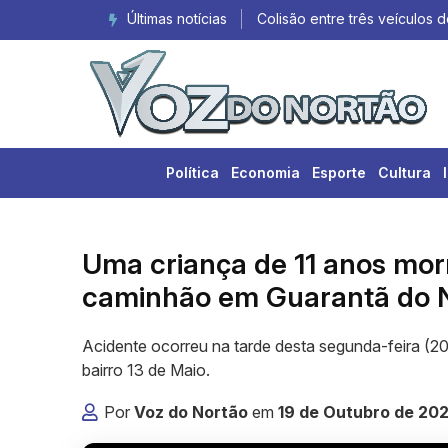
Últimas notícias
Colisão
entre
três
veículos
de
carga
é
registrada
Política
Economia
Esporte
Cultura
na...
Uma criança de 11 anos mor
caminhão em Guarantã do 
Acidente ocorreu na tarde desta segunda-feira (2
bairro 13 de Maio.
Por
Voz do Nortão
em
19 de Outubro de 20