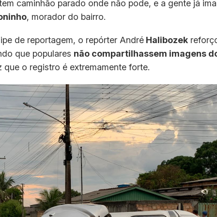
 tem caminhão parado onde não pode, e a gente já im
oninho
, morador do bairro.
uipe de reportagem, o repórter André
Halibozek
reforç
tando que populares
não compartilhassem imagens d
z que o registro é extremamente forte.