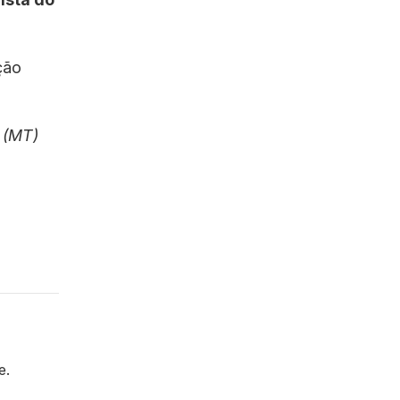
ção
 (MT)
e.