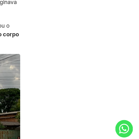
aginava
ou o
o corpo