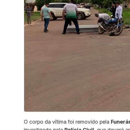
O corpo da vítima foi removido pela
Funerá
investigado pela
Polícia Civil
, que deverá ap