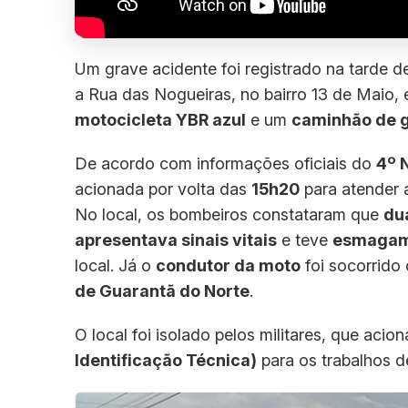
Um grave acidente foi registrado na tarde 
a Rua das Nogueiras, no bairro 13 de Maio,
motocicleta YBR azul
e um
caminhão de g
De acordo com informações oficiais do
4º 
acionada por volta das
15h20
para atender a
No local, os bombeiros constataram que
du
apresentava sinais vitais
e teve
esmagame
local. Já o
condutor da moto
foi socorrid
de Guarantã do Norte
.
O local foi isolado pelos militares, que aci
Identificação Técnica)
para os trabalhos d