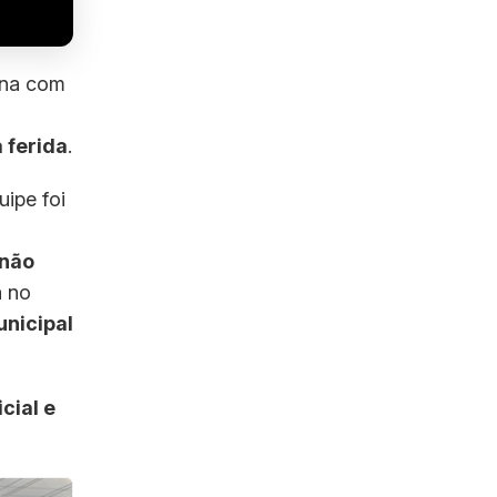
ina com
a ferida
.
uipe foi
 não
 no
unicipal
icial e