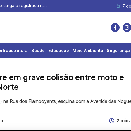
7 de
Infraestrutura
Saúde
Educação
Meio Ambiente
Segurança 
re em grave colisão entre moto e
Norte
0) na Rua dos Flamboyants, esquina com a Avenida das Nogue
25
2 min.