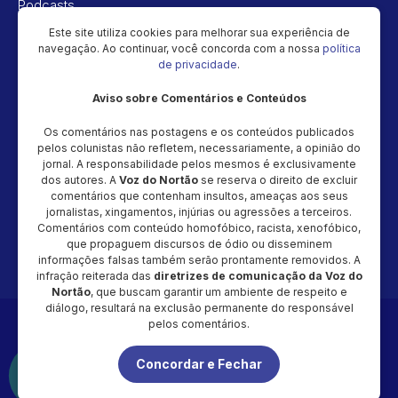
Podcasts
Vídeos
Este site utiliza cookies para melhorar sua experiência de
navegação. Ao continuar, você concorda com a nossa
política
Política de privacidade
de privacidade
.
Aviso sobre Comentários e Conteúdos
Newsletter
Os comentários nas postagens e os conteúdos publicados
Cadastre seu e-mail e receba as novidades!
pelos colunistas não refletem, necessariamente, a opinião do
jornal. A responsabilidade pelos mesmos é exclusivamente
dos autores. A
Voz do Nortão
se reserva o direito de excluir
comentários que contenham insultos, ameaças aos seus
jornalistas, xingamentos, injúrias ou agressões a terceiros.
Comentários com conteúdo homofóbico, racista, xenofóbico,
Cadastrar
que propaguem discursos de ódio ou disseminem
informações falsas também serão prontamente removidos. A
infração reiterada das
diretrizes de comunicação da Voz do
Nortão
, que buscam garantir um ambiente de respeito e
diálogo, resultará na exclusão permanente do responsável
Copyright © 2026 - Magic Video Produção – CNPJ: 48.034.154/0001-
pelos comentários.
20 - Todos os direitos reservados
Concordar e Fechar
É proibida a reprodução total ou parcial do conteúdo desta página,
em qualquer meio (impresso ou eletrônico), sem autorização
expressa e por escrito da Voz do Nortão.