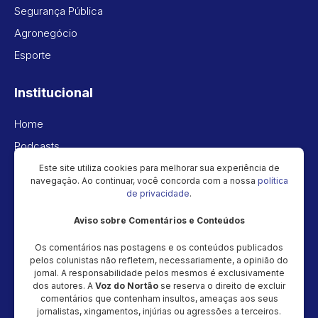
Segurança Pública
Agronegócio
Esporte
Institucional
Home
Podcasts
Vídeos
Este site utiliza cookies para melhorar sua experiência de
navegação. Ao continuar, você concorda com a nossa
política
Política de privacidade
de privacidade
.
Aviso sobre Comentários e Conteúdos
Newsletter
Os comentários nas postagens e os conteúdos publicados
Cadastre seu e-mail e receba as novidades!
pelos colunistas não refletem, necessariamente, a opinião do
jornal. A responsabilidade pelos mesmos é exclusivamente
dos autores. A
Voz do Nortão
se reserva o direito de excluir
comentários que contenham insultos, ameaças aos seus
jornalistas, xingamentos, injúrias ou agressões a terceiros.