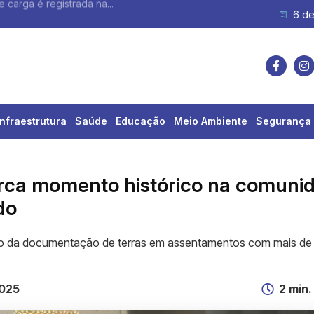
e carga é registrada na...
6 de
Infraestrutura
Saúde
Educação
Meio Ambiente
Segurança 
arca momento histórico na comuni
do
cio da documentação de terras em assentamentos com mais de
2025
2 min.