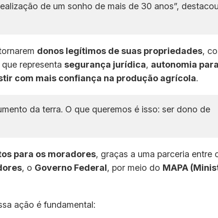
ealização de um sonho de mais de 30 anos”, destaco
 tornarem
donos legítimos de suas propriedades
, c
o que representa
segurança jurídica
,
autonomia par
estir com mais confiança na produção agrícola
.
umento da terra. O que queremos é isso: ser dono de
tos para os moradores
, graças a uma parceria entre 
dores
, o
Governo Federal
, por meio do
MAPA (Minist
essa ação é fundamental: