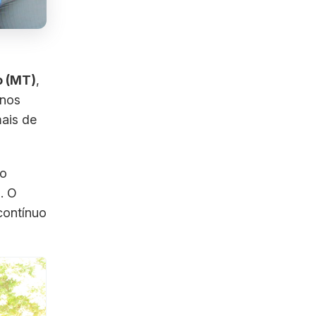
 (MT)
,
nos
ais de
 o
. O
contínuo