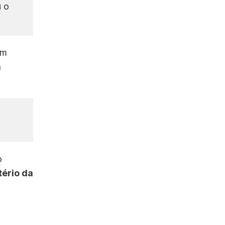
u o
om
a
o
ério da