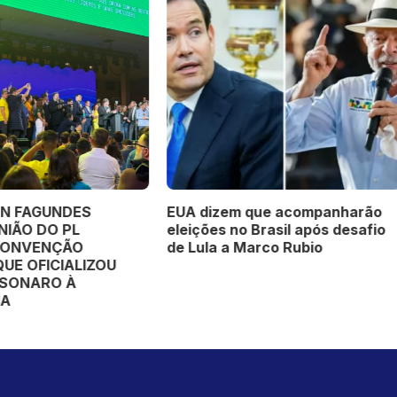
naro pede a Moraes
PL OFICIALIZA WELLINGT
ização para manifestações
FAGUNDES COMO CANDID
cas e visitas
AO GOVERNO DE MATO G
DURANTE CONVENÇÃO
ESTADUAL