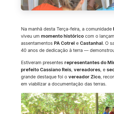
Na manhã desta Terça-feira, a comunidade
viveu um
momento histórico
com o lançame
assentamentos
PA Cotrel
e
Castanhal
. O s
40 anos de dedicação à terra — demonstrou
Estiveram presentes
representantes do Mi
prefeito Cassiano Reis
,
vereadores
, e
sec
grande destaque foi o
vereador Zico
, reco
em viabilizar a documentação das terras.