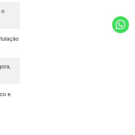
 o
itulação
gora,
co e