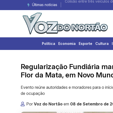
Últimas notícias
Colisão entre três veículos d
Política
Economia
Esporte
Cultura
Regularização Fundiária m
Flor da Mata, em Novo Mun
Evento reúne autoridades e moradores para o iní
de ocupação
Por
Voz do Nortão
em
08 de Setembro de 