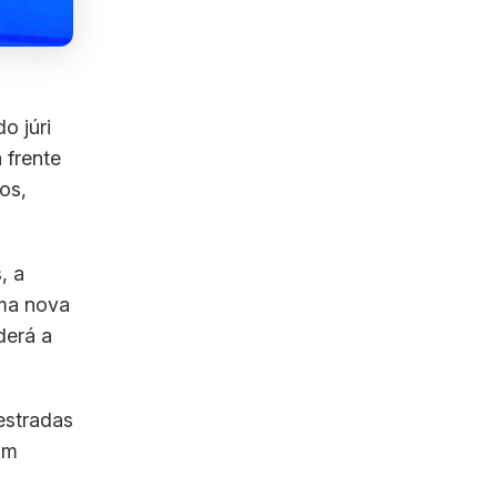
o júri
 frente
os,
, a
uma nova
derá a
estradas
am