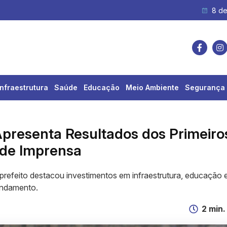
e carga é registrada na...
8 de
Infraestrutura
Saúde
Educação
Meio Ambiente
Segurança 
Apresenta Resultados dos Primeiro
 de Imprensa
, prefeito destacou investimentos em infraestrutura, educação 
andamento.
2 min.