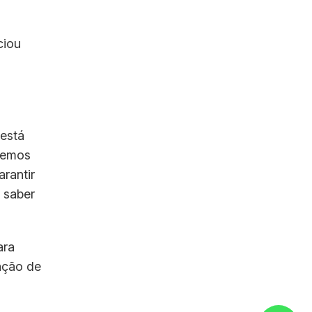
ciou
está
remos
rantir
 saber
ara
ação de