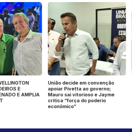
naro pede a Moraes
PL OFICIALIZA WELLINGT
ização para manifestações
FAGUNDES COMO CANDID
cas e visitas
AO GOVERNO DE MATO G
DURANTE CONVENÇÃO
ESTADUAL