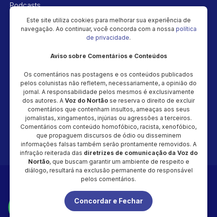
Podcasts
Vídeos
Este site utiliza cookies para melhorar sua experiência de
navegação. Ao continuar, você concorda com a nossa
política
Política de privacidade
de privacidade
.
Aviso sobre Comentários e Conteúdos
Newsletter
Os comentários nas postagens e os conteúdos publicados
Cadastre seu e-mail e receba as novidades!
pelos colunistas não refletem, necessariamente, a opinião do
jornal. A responsabilidade pelos mesmos é exclusivamente
dos autores. A
Voz do Nortão
se reserva o direito de excluir
comentários que contenham insultos, ameaças aos seus
jornalistas, xingamentos, injúrias ou agressões a terceiros.
Comentários com conteúdo homofóbico, racista, xenofóbico,
Cadastrar
que propaguem discursos de ódio ou disseminem
informações falsas também serão prontamente removidos. A
infração reiterada das
diretrizes de comunicação da Voz do
Nortão
, que buscam garantir um ambiente de respeito e
diálogo, resultará na exclusão permanente do responsável
Copyright © 2026 - Magic Video Produção – CNPJ: 48.034.154/0001-
pelos comentários.
20 - Todos os direitos reservados
Concordar e Fechar
É proibida a reprodução total ou parcial do conteúdo desta página,
em qualquer meio (impresso ou eletrônico), sem autorização
expressa e por escrito da Voz do Nortão.