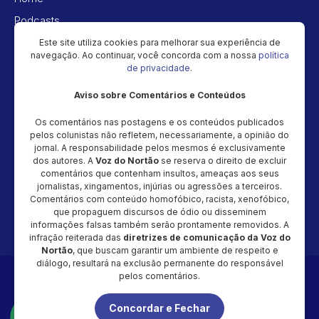
Podcasts
Vídeos
Este site utiliza cookies para melhorar sua experiência de
navegação. Ao continuar, você concorda com a nossa
política
Política de privacidade
de privacidade
.
Aviso sobre Comentários e Conteúdos
Newsletter
Os comentários nas postagens e os conteúdos publicados
Cadastre seu e-mail e receba as novidades!
pelos colunistas não refletem, necessariamente, a opinião do
jornal. A responsabilidade pelos mesmos é exclusivamente
dos autores. A
Voz do Nortão
se reserva o direito de excluir
comentários que contenham insultos, ameaças aos seus
jornalistas, xingamentos, injúrias ou agressões a terceiros.
Comentários com conteúdo homofóbico, racista, xenofóbico,
Cadastrar
que propaguem discursos de ódio ou disseminem
informações falsas também serão prontamente removidos. A
infração reiterada das
diretrizes de comunicação da Voz do
Nortão
, que buscam garantir um ambiente de respeito e
diálogo, resultará na exclusão permanente do responsável
Copyright © 2026 - Magic Video Produção – CNPJ: 48.034.154/0001-
pelos comentários.
20 - Todos os direitos reservados
Concordar e Fechar
É proibida a reprodução total ou parcial do conteúdo desta página,