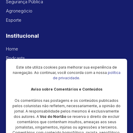
Segurança Pública
Agronegócio
Esporte
Institucional
Home
Podcasts
Vídeos
Este site utiliza cookies para melhorar sua experiência de
navegação. Ao continuar, você concorda com a nossa
política
Política de privacidade
de privacidade
.
Aviso sobre Comentários e Conteúdos
Newsletter
Os comentários nas postagens e os conteúdos publicados
Cadastre seu e-mail e receba as novidades!
pelos colunistas não refletem, necessariamente, a opinião do
jornal. A responsabilidade pelos mesmos é exclusivamente
dos autores. A
Voz do Nortão
se reserva o direito de excluir
comentários que contenham insultos, ameaças aos seus
jornalistas, xingamentos, injúrias ou agressões a terceiros.
Comentários com conteúdo homofóbico, racista, xenofóbico,