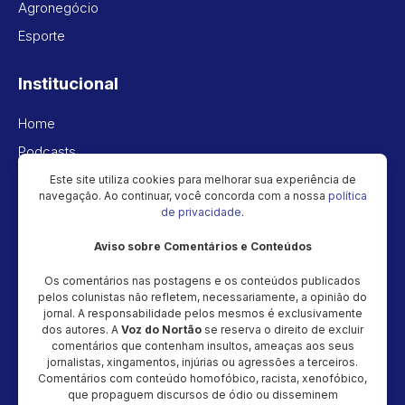
Agronegócio
Esporte
Institucional
Home
Podcasts
Vídeos
Este site utiliza cookies para melhorar sua experiência de
navegação. Ao continuar, você concorda com a nossa
política
Política de privacidade
de privacidade
.
Aviso sobre Comentários e Conteúdos
Newsletter
Os comentários nas postagens e os conteúdos publicados
Cadastre seu e-mail e receba as novidades!
pelos colunistas não refletem, necessariamente, a opinião do
jornal. A responsabilidade pelos mesmos é exclusivamente
dos autores. A
Voz do Nortão
se reserva o direito de excluir
comentários que contenham insultos, ameaças aos seus
jornalistas, xingamentos, injúrias ou agressões a terceiros.
Comentários com conteúdo homofóbico, racista, xenofóbico,
Cadastrar
que propaguem discursos de ódio ou disseminem