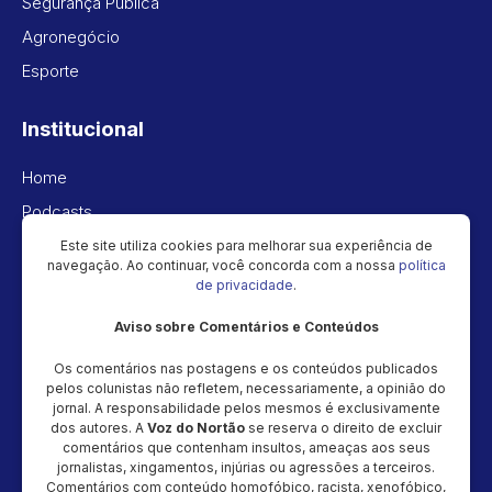
Segurança Pública
Agronegócio
Esporte
Institucional
Home
Podcasts
Vídeos
Este site utiliza cookies para melhorar sua experiência de
navegação. Ao continuar, você concorda com a nossa
política
Política de privacidade
de privacidade
.
Aviso sobre Comentários e Conteúdos
Newsletter
Os comentários nas postagens e os conteúdos publicados
Cadastre seu e-mail e receba as novidades!
pelos colunistas não refletem, necessariamente, a opinião do
jornal. A responsabilidade pelos mesmos é exclusivamente
dos autores. A
Voz do Nortão
se reserva o direito de excluir
comentários que contenham insultos, ameaças aos seus
jornalistas, xingamentos, injúrias ou agressões a terceiros.
Comentários com conteúdo homofóbico, racista, xenofóbico,