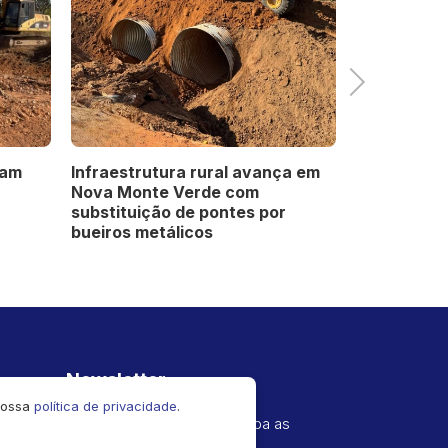
Next
mam
Infraestrutura rural avança em
Novo Mundo
Nova Monte Verde com
milhões em
substituição de pontes por
pavimentaç
bueiros metálicos
Distrito Cr
Newsletter
 nossa
política de privacidade
.
Cadastre seu e-mail e receba as
novidades!