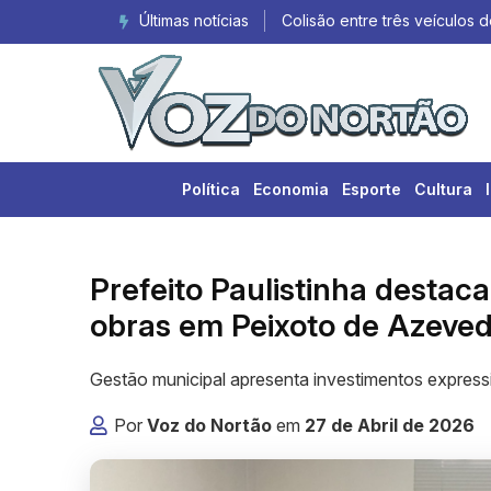
Mato Grosso tem o segundo 
Últimas notícias
Política
Economia
Esporte
Cultura
Prefeito Paulistinha destac
obras em Peixoto de Azeve
Gestão municipal apresenta investimentos expressi
Por
Voz do Nortão
em
27 de Abril de 2026