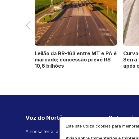
Previous
rem 51
Leilão da BR-163 entre MT e PA é
Curva 
mental ao
marcado; concessão prevê R$
Serra
 de até R$
10,6 bilhões
após 
Voz do Nortão
Categoria
Este site utiliza cookies para melh
A nossa terra, a nossa voz.
Política
Aviso sobre Comentários e Conteú