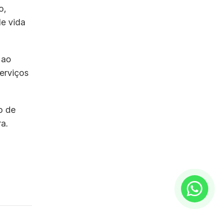
o,
de vida
 ao
erviços
o de
a.