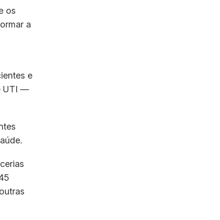
e os
formar a
ientes e
e UTI —
ntes
saúde.
cerias
 45
outras