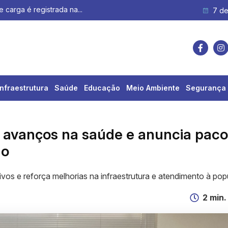
menor preço de etanol no Brasil
7 de
Infraestrutura
Saúde
Educação
Meio Ambiente
Segurança 
a avanços na saúde e anuncia paco
do
vos e reforça melhorias na infraestrutura e atendimento à po
2 min.