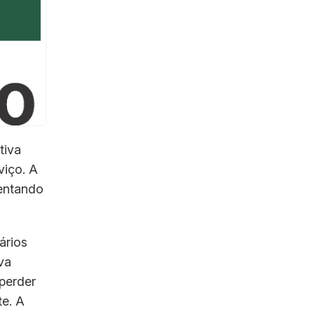
tiva
viço. A
sentando
ários
va
 perder
te. A