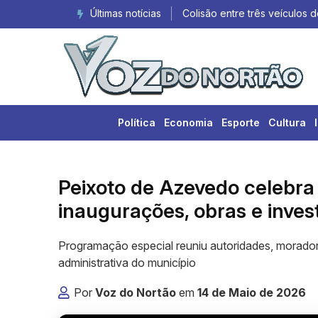
Últimas notícias
Colisão entre três veículos d
Política
Economia
Esporte
Cultura
Peixoto de Azevedo celebr
inaugurações, obras e inves
Programação especial reuniu autoridades, moradore
administrativa do município
Por
Voz do Nortão
em
14 de Maio de 2026