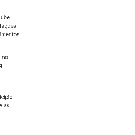
lube
ulações
timentos
l no
4
cípio
e as