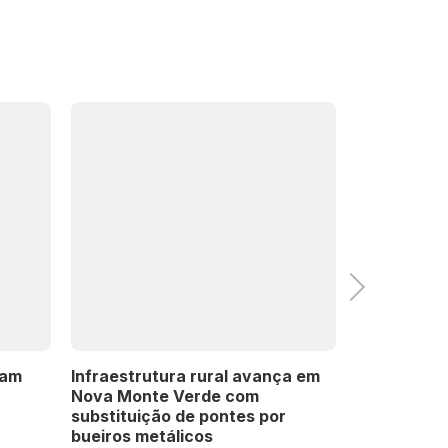
Next
mam
Infraestrutura rural avança em
Novo Mundo
Nova Monte Verde com
milhões em
substituição de pontes por
pavimentaç
bueiros metálicos
Distrito Cr