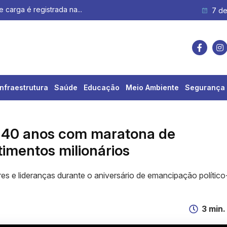
e carga é registrada na...
7 de
Infraestrutura
Saúde
Educação
Meio Ambiente
Segurança 
a 40 anos com maratona de
timentos milionários
s e lideranças durante o aniversário de emancipação político
3 min.