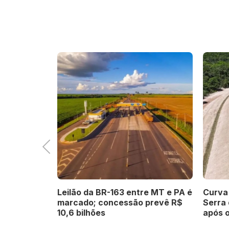
Previous
rem 51
Leilão da BR-163 entre MT e PA é
Curva 
mental ao
marcado; concessão prevê R$
Serra
 de até R$
10,6 bilhões
após 