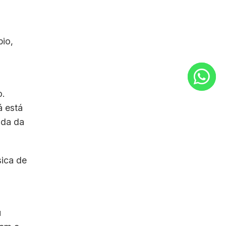
pio,
o.
á está
ada da
sica de
,
u