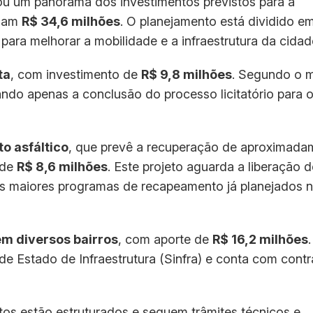
ou um panorama dos investimentos previstos para a
omam
R$ 34,6 milhões
. O planejamento está dividido em
para melhorar a mobilidade e a infraestrutura da cidad
ta
, com investimento de
R$ 9,8 milhões
. Segundo o m
tando apenas a conclusão do processo licitatório para o
o asfáltico
, que prevê a recuperação de aproximada
 de
R$ 8,6 milhões
. Este projeto aguarda a liberação d
s maiores programas de recapeamento já planejados 
m diversos bairros
, com aporte de
R$ 16,2 milhões
 de Estado de Infraestrutura (Sinfra) e conta com contr
tos estão estruturados e seguem trâmites técnicos e