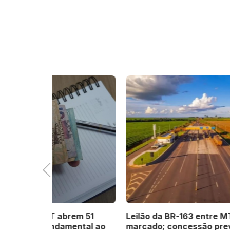
Previous
rem 51
Leilão da BR-163 entre MT e PA é
Curva 
mental ao
marcado; concessão prevê R$
Serra