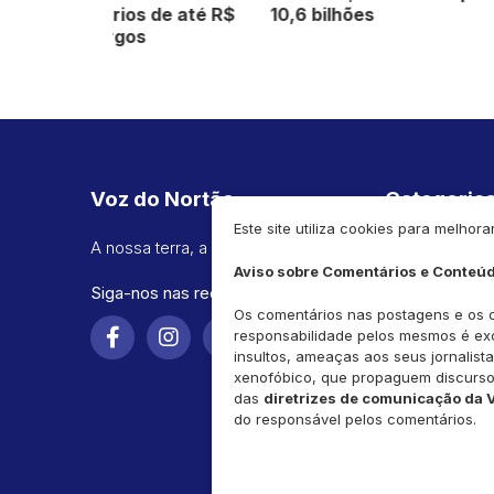
 de até R$
10,6 bilhões
após 
Voz do Nortão
Categoria
Este site utiliza cookies para melh
A nossa terra, a nossa voz.
Política
Aviso sobre Comentários e Conteú
Esporte
Siga-nos nas redes sociais!
Infraestrutura
Os comentários nas postagens e os co
responsabilidade pelos mesmos é ex
Educação
insultos, ameaças aos seus jornalist
xenofóbico, que propaguem discurso
Segurança
das
diretrizes de comunicação da 
Pública
do responsável pelos comentários.
Esporte