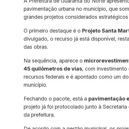
A Prefeitura de Guarantã do Norte apresent
pavimentação urbana no município, que s
grandes projetos considerados estratégicos 
O primeiro destaque é o
Projeto Santa Mar
divulgado, o recurso já está disponível, res
das obras.
Na sequência, aparece o
microrevestiment
45 quilômetros de vias
, com investimento
recursos federais e é apontado como um do
município.
Fechando o pacote, está a
pavimentação e
projeto já foi protocolado junto à Secretaria
da prefeitura.
De acordo com a gestão municipal, os proje