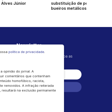
substituição de pontes por
pavimentaç
bueiros metálicos
Distrito Cr
Newsletter
 nossa
política de privacidade
.
Cadastre seu e-mail e receba as
novidades!
 opinião do jornal. A
cluir comentários que contenham
onteúdo homofóbico, racista,
 removidos. A infração reiterada
Cadastrar
o, resultará na exclusão permanente