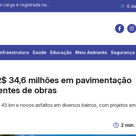
e carga é registrada na...
6 de
Infraestrutura
Saúde
Educação
Meio Ambiente
Segurança 
R$ 34,6 milhões em pavimentação
entes de obras
 45 km e novos asfaltos em diversos bairros, com projetos em
2 min.