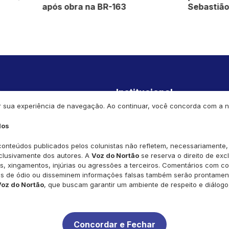
obra na BR-163
Sebastião Alves Júnior
s
Institucional
orar sua experiência de navegação. Ao continuar, você concorda com a
Economia
Home
dos
Cultura
Podcasts
Saúde
Vídeos
nteúdos publicados pelos colunistas não refletem, necessariamente, a
clusivamente dos autores. A
Voz do Nortão
se reserva o direito de ex
Meio Ambiente
Política de privacidade
as, xingamentos, injúrias ou agressões a terceiros. Comentários com c
s de ódio ou disseminem informações falsas também serão prontamente
Agronegócio
Voz do Nortão
, que buscam garantir um ambiente de respeito e diálog
Concordar e Fechar