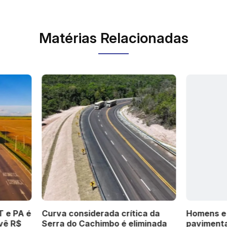
Matérias Relacionadas
considerada crítica da
Homens e máquinas reto
 do Cachimbo é eliminada
pavimentação da Avenida