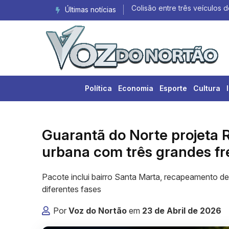
Últimas notícias
Colisão entre três veículos d
Política
Economia
Esporte
Cultura
Guarantã do Norte projeta 
urbana com três grandes fr
Pacote inclui bairro Santa Marta, recapeamento de
diferentes fases
Por
Voz do Nortão
em
23 de Abril de 2026