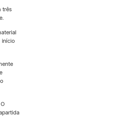
 três
e.
aterial
 início
mente
e
no
. O
apartida