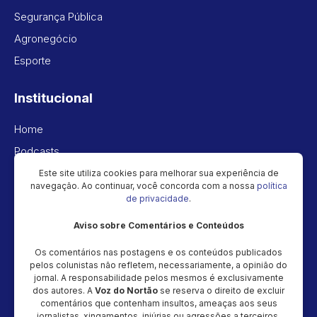
Segurança Pública
Agronegócio
Esporte
Institucional
Home
Podcasts
Vídeos
Este site utiliza cookies para melhorar sua experiência de
navegação. Ao continuar, você concorda com a nossa
política
Política de privacidade
de privacidade
.
Aviso sobre Comentários e Conteúdos
Newsletter
Os comentários nas postagens e os conteúdos publicados
Cadastre seu e-mail e receba as novidades!
pelos colunistas não refletem, necessariamente, a opinião do
jornal. A responsabilidade pelos mesmos é exclusivamente
dos autores. A
Voz do Nortão
se reserva o direito de excluir
comentários que contenham insultos, ameaças aos seus
jornalistas, xingamentos, injúrias ou agressões a terceiros.