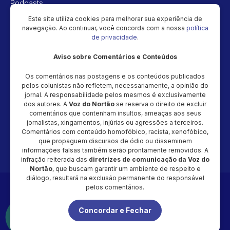
Podcasts
Vídeos
Este site utiliza cookies para melhorar sua experiência de
navegação. Ao continuar, você concorda com a nossa
política
Política de privacidade
de privacidade
.
Aviso sobre Comentários e Conteúdos
Newsletter
Os comentários nas postagens e os conteúdos publicados
Cadastre seu e-mail e receba as novidades!
pelos colunistas não refletem, necessariamente, a opinião do
jornal. A responsabilidade pelos mesmos é exclusivamente
dos autores. A
Voz do Nortão
se reserva o direito de excluir
comentários que contenham insultos, ameaças aos seus
jornalistas, xingamentos, injúrias ou agressões a terceiros.
Comentários com conteúdo homofóbico, racista, xenofóbico,
Cadastrar
que propaguem discursos de ódio ou disseminem
informações falsas também serão prontamente removidos. A
infração reiterada das
diretrizes de comunicação da Voz do
Nortão
, que buscam garantir um ambiente de respeito e
diálogo, resultará na exclusão permanente do responsável
Copyright © 2026 - Magic Video Produção – CNPJ: 48.034.154/0001-
pelos comentários.
20 - Todos os direitos reservados
Concordar e Fechar
É proibida a reprodução total ou parcial do conteúdo desta página,
em qualquer meio (impresso ou eletrônico), sem autorização
expressa e por escrito da Voz do Nortão.